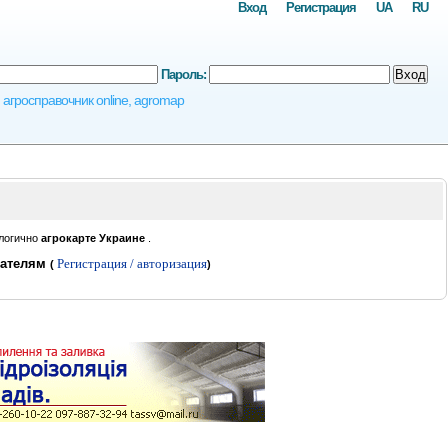
Вход
Регистрация
UA
RU
Пароль:
Вход
 агросправочник online, agromap
логично
агрокарте Украине
.
вателям
Регистрация / авторизация
(
)