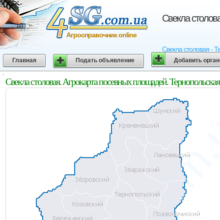
Свекла столова
Агросправочник online
Свекла столовая - Т
Главная
Подать объявление
Добавить орга
Свекла столовая. Агрокарта посевных площадей. Тернопольская