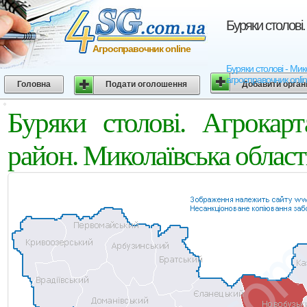
Буряки столові
Агросправочник online
Буряки столові - Мик
агросправочник onli
Головна
Подати оголошення
Добавити орган
Буряки столові. Агрокар
район. Миколаївська област