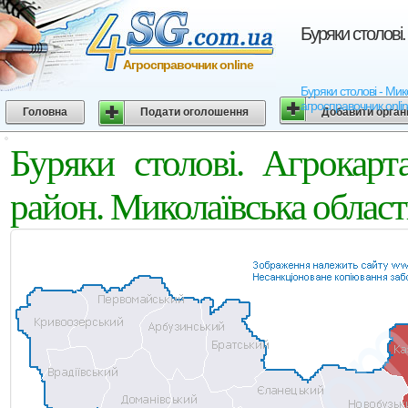
Буряки столові.
Агросправочник online
Буряки столові - Мико
агросправочник onli
Головна
Подати оголошення
Добавити орган
Буряки столові. Агрокарт
район. Миколаївська област