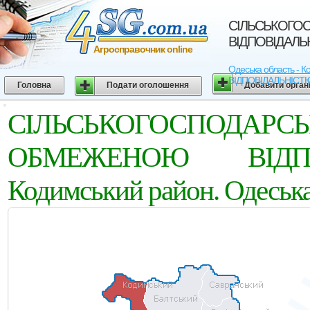
СIЛЬСЬКОГО
ВIДПОВIДАЛЬНI
Агросправочник online
Одеська область 
ВIДПОВIДАЛЬНIСТЮ "М
Головна
Подати оголошення
Добавити орган
СIЛЬСЬКОГОСПОД
ОБМЕЖЕНОЮ ВIДПО
Кодимський район. Одеська